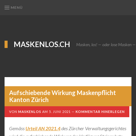
MENÜ
MASKENLOS.CH
Masken, los! — oder lose Masken —
Aufschiebende Wirkung Maskenpflicht
Kanton Zürich
VON
MASKENLOS
AM
5. JUNI 2021
KOMMENTAR HINERLEGEN
Gemäss
Urteil AN 2021.4
des Zürcher Verwaltungsgerichtes