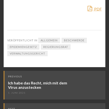
PDF
VERÖFFENTLICHT IN
ALLGEMEIN
BESCHWERDE
EPIDEMIENGESETZ
REGIERUNGSRAT
VERWALTUNGSGERICHT
Post
PREVIOUS
navigation
Ich habe das Recht, mich mit dem
Virus anzustecken
1. JUNI 2021
NEXT