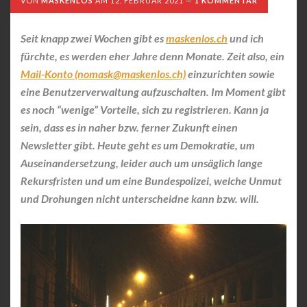
VON
MASKENLOS
AM
12. FEBRUAR 2021
1 KOMMENTAR
Seit knapp zwei Wochen gibt es
maskenlos.ch
und ich
fürchte, es werden eher Jahre denn Monate. Zeit also, ein
Mail-Konto (nomask@maskenlos.ch)
einzurichten sowie
eine Benutzerverwaltung aufzuschalten. Im Moment gibt
es noch “wenige” Vorteile, sich zu registrieren. Kann ja
sein, dass es in naher bzw. ferner Zukunft einen
Newsletter gibt. Heute geht es um Demokratie, um
Auseinandersetzung, leider auch um unsäglich lange
Rekursfristen und um eine Bundespolizei, welche Unmut
und Drohungen nicht unterscheidne kann bzw. will.