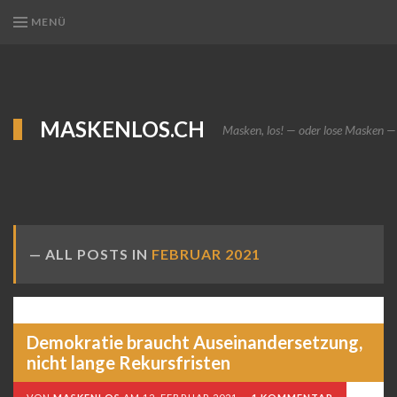
MENÜ
MASKENLOS.CH
Masken, los! — oder lose Masken —
ALL POSTS IN
FEBRUAR 2021
Demokratie braucht Auseinandersetzung,
nicht lange Rekursfristen