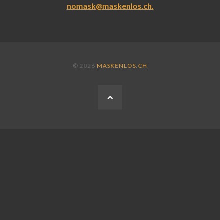
nomask@maskenlos.ch.
© 2026
MASKENLOS.CH
ZURÜCK
ZUM
ANFANG