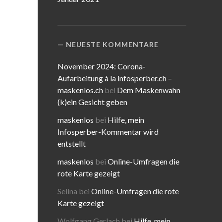
NEUESTE KOMMENTARE
November 2024: Corona-
Aufarbeitung à la infosperber.ch –
maskenlos.ch
bei
Dem Maskenwahn
(k)ein Gesicht geben
maskenlos
bei
Hilfe, mein
Infosperber-Kommentar wird
entstellt
maskenlos
bei
Online-Umfragen die
rote Karte gezeigt
Selina
bei
Online-Umfragen die rote
Karte gezeigt
Wolfgang Gerlach
bei
Hilfe, mein