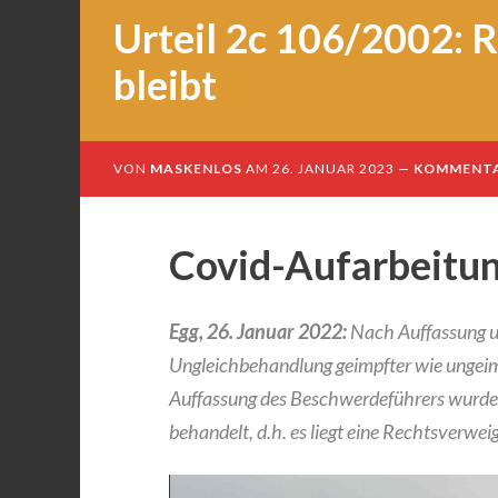
Urteil 2c 106/2002: 
bleibt
VON
MASKENLOS
AM
26. JANUAR 2023
KOMMENTA
Covid-Aufarbeitun
Egg, 26. Januar 2022:
Nach Auffassung u
Ungleichbehandlung geimpfter wie ungeim
Auffassung des Beschwerdeführers wurde d
behandelt, d.h. es liegt eine Rechtsverwei